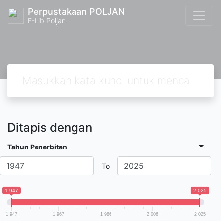
Perpustakaan POLJAN
E-Lib Poljan
Ditapis dengan
Tahun Penerbitan
To
1 947
2 025
1 947
1 967
1 986
2 006
2 025