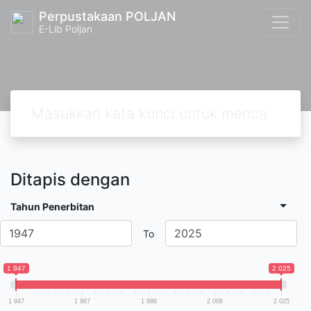
Perpustakaan POLJAN
E-Lib Poljan
Ditapis dengan
Tahun Penerbitan
To
1 947
2 025
1 947
1 967
1 986
2 006
2 025