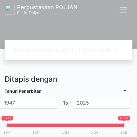
Perpustakaan POLJAN
E-Lib Poljan
Ditapis dengan
Tahun Penerbitan
To
1 947
2 025
1 947
1 967
1 986
2 006
2 025