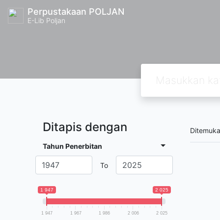
Perpustakaan POLJAN
E-Lib Poljan
Ditapis dengan
Ditemuk
Tahun Penerbitan
To
1 947
2 025
1 947
1 967
1 986
2 006
2 025