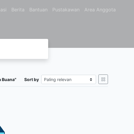
asi
Berita
Bantuan
Pustakawan
Area Anggota
a Buana"
Sort by