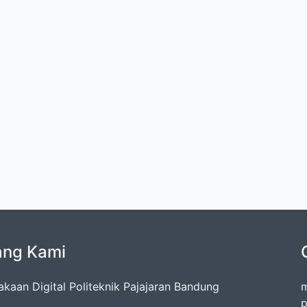
ang Kami
akaan Digital Politeknik Pajajaran Bandung
m
p