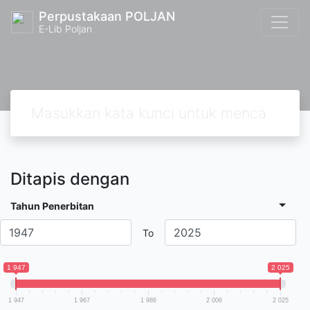
Perpustakaan POLJAN
E-Lib Poljan
Ditapis dengan
Tahun Penerbitan
To
1 947
2 025
1 947
1 967
1 986
2 006
2 025