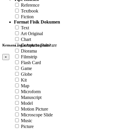
Reference
Textbook
Fiction
Format Fisik Dokumen
Text
Art Original
Chart
Computer Software
Kemana ingin Anda bagikan?
Diorama
Filmstrip
×
Flash Card
Game
Globe
Kit
Map
Microform
Manuscript
Model
Motion Picture
Microscope Slide
Music
Picture