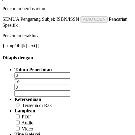
Pencarian berdasarkan :
SEMUA
Pengarang
Subjek
ISBN/ISSN
Pencarian
ATAU COBA
Spesifik
Pencarian terakhir:
{{tmpObj[k].text}}
Ditapis dengan
Tahun Penerbitan
To
Ketersediaan
Tersedia di Rak
Lampiran
PDF
Audio
Video
Tipe Koleksi